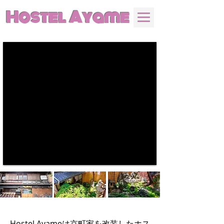
Hostel Ayame
Hostel Ayameは京町家を改装したホス