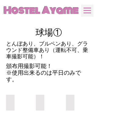
Hostel Ayame
​球場①
​とんぼあり、ブルペンあり、グラ
ウンド整備車あり（運転不可、乗
車撮影可能）！
​頒布用撮影可能！
※使用出来るのは平日のみで
す。
球場①
球場①
球場①