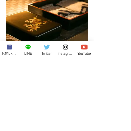
お問い合わせフォーム
LINE
Twitter
Instagram
YouTube
京の庵離れ貸切少人数合宿
○ シャンプー・リンス
○ ボディソープ・石鹸
○ タオル・バスタオル
○ フェイスタオル
○ バスタオル
○ ボディタオル・スポンジ
○ ハミガキセット
○ くし・ブラシ
○ ドライヤー
○ 髭剃り
○ 入浴剤
○ 浴衣
○ スリッパ
○ 洗顔料