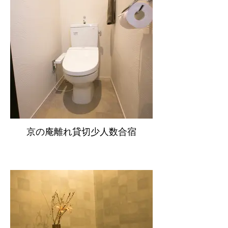
京の庵離れ貸切少人数合宿