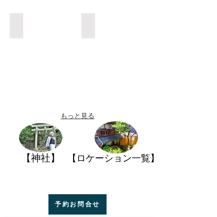
神社❼
神社❼
もっと見る
【神社】
【ロケーション一覧】
予約お問合せ