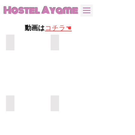
Hostel Ayame
動画は
コチラ☚
神社❼
神社❼
神社❼
神社❼