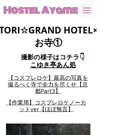
Hostel Ayame
TORI☆GRAND HOTEL×
お寺①
撮影の様子はコチラ
👇
こゆき亭あん処
【コスプレロケ】最高の写真を
撮るべく寺で全力を尽くせ【京
都Part3】
【作業用】コスプレロケノーカ
ットver【ほぼ無言】